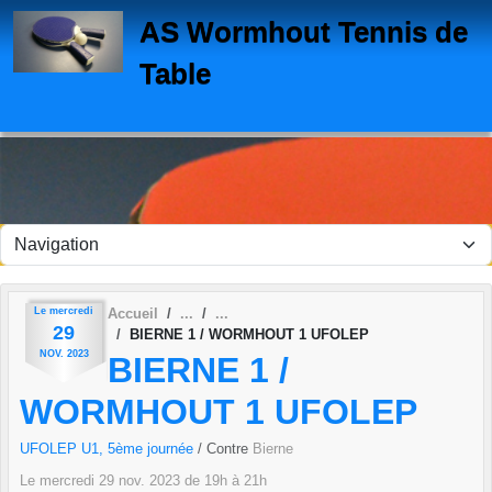
Panneau de gestion des cookies
AS Wormhout Tennis de
Table
Le
mercredi
Accueil
29
BIERNE 1 / WORMHOUT 1 UFOLEP
NOV.
2023
BIERNE 1 /
WORMHOUT 1 UFOLEP
UFOLEP U1, 5ème journée
/ Contre
Bierne
Le
mercredi
29
nov.
2023
de 19h à 21h