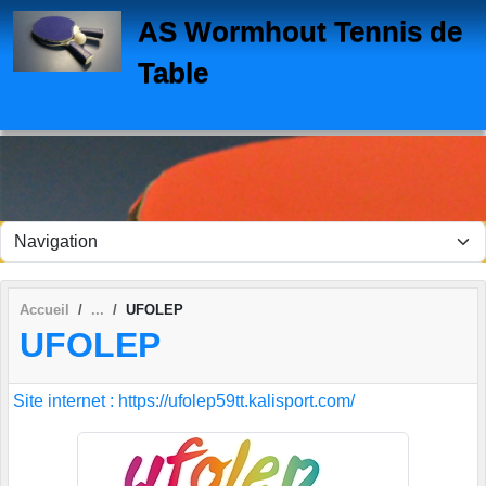
Panneau de gestion des cookies
AS Wormhout Tennis de
Table
Accueil
UFOLEP
UFOLEP
Site internet : https://ufolep59tt.kalisport.com/