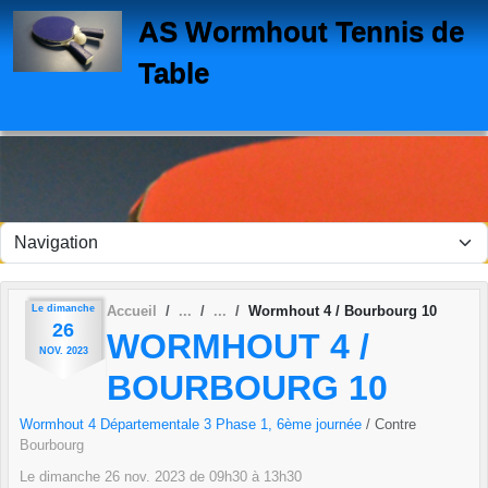
Panneau de gestion des cookies
AS Wormhout Tennis de
Table
Le
dimanche
Accueil
Wormhout 4 / Bourbourg 10
26
WORMHOUT 4 /
NOV.
2023
BOURBOURG 10
Wormhout 4 Départementale 3 Phase 1, 6ème journée
/ Contre
Bourbourg
Le
dimanche
26
nov.
2023
de 09h30 à 13h30