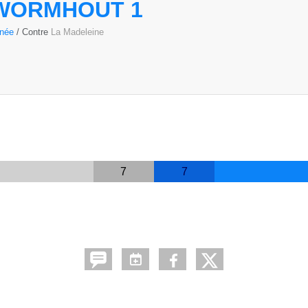
 WORMHOUT 1
rnée
/ Contre
La Madeleine
7
7