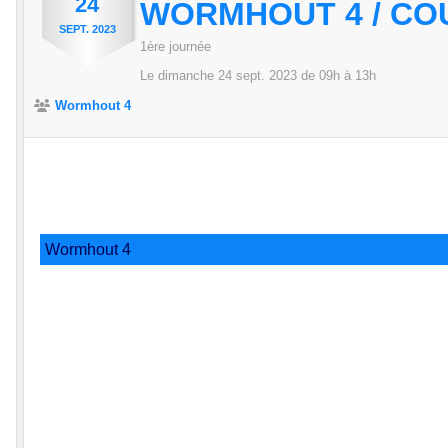
24
WORMHOUT 4 / CO
SEPT.
2023
1ère journée
Le
dimanche
24
sept.
2023
de 09h à 13h
Wormhout 4
Wormhout 4